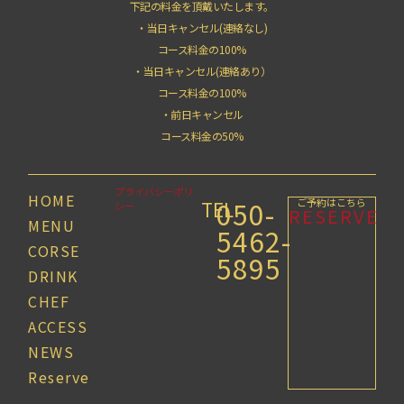
下記の料金を頂戴いたします。
・当日キャンセル(連絡なし)
コース料金の100%
・当日キャンセル(連絡あり）
コース料金の100%
・前日キャンセル
コース料金の50%
プライバシーポリ
HOME
050-
ご予約はこちら
TEL.
シー
RESERVE
MENU
5462-
CORSE
5895
DRINK
CHEF
ACCESS
NEWS
Reserve