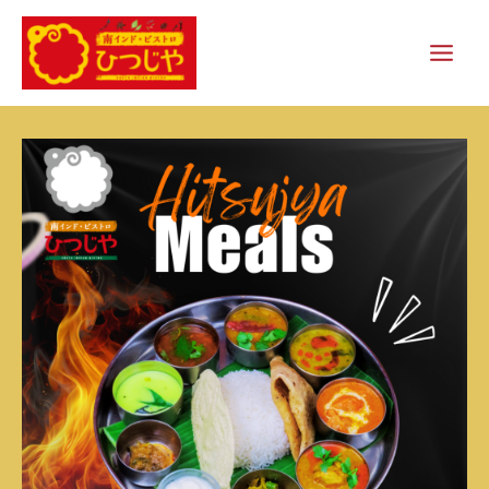
内
容
を
ス
キ
ッ
プ